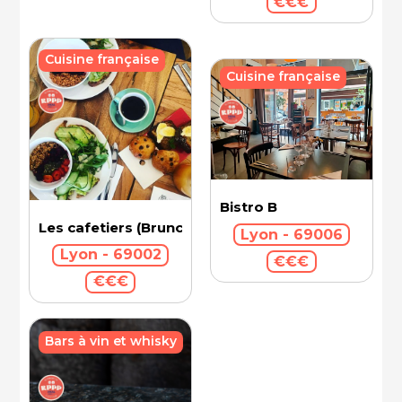
€€€
Cuisine française
Cuisine française
Bistro B
Les cafetiers (Brunch)
Lyon - 69006
Lyon - 69002
€€€
€€€
Bars à vin et whisky