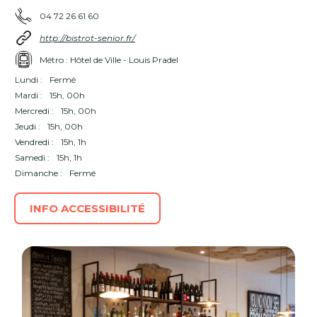
04 72 26 61 60
http://bistrot-senior.fr/
Métro : Hôtel de Ville - Louis Pradel
Lundi :
Fermé
Mardi :
15h, 00h
Mercredi :
15h, 00h
Jeudi :
15h, 00h
Vendredi :
15h, 1h
Samedi :
15h, 1h
Dimanche :
Fermé
INFO ACCESSIBILITÉ