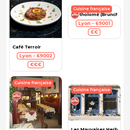
Cuisine française
Bartholomé (Brunch)
Lyon - 69001
€€
Café Terroir
Lyon - 69002
€€€
Cuisine française
Cuisine française
Les Mauvaises Herbes