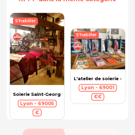
S'habiller
S'habiller
L'atelier de soierie - Bro
Lyon - 69001
Soierie Saint-Georges
€€
Lyon - 69005
€