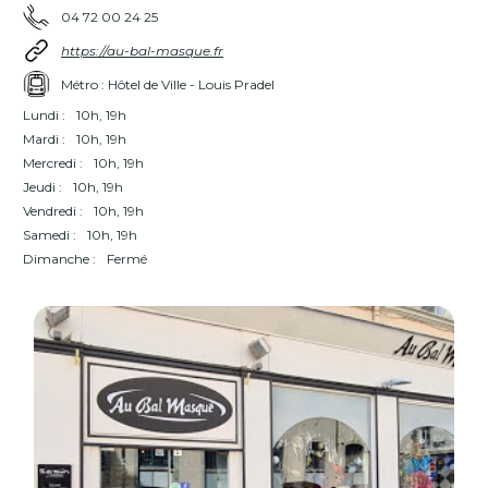
04 72 00 24 25
https://au-bal-masque.fr
Métro : Hôtel de Ville - Louis Pradel
Lundi :
10h, 19h
Mardi :
10h, 19h
Mercredi :
10h, 19h
Jeudi :
10h, 19h
Vendredi :
10h, 19h
Samedi :
10h, 19h
Dimanche :
Fermé