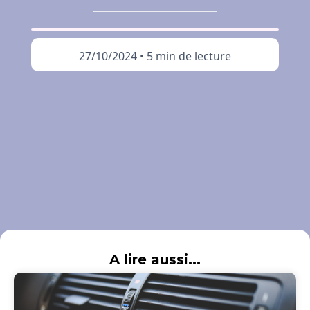
27/10/2024
•
5 min de lecture
A lire aussi...