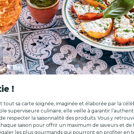
ie !
vant tout sa carte soignée, imaginée et élaborée par la cé
le superviseure culinaire, elle veille à garantir l’authen
n de respecter la saisonnalité des produits. Vous y retrou
à chaque saison pour offrir un maximum de saveurs et de fr
galer les plus gourmands qui pourront en profiter en te