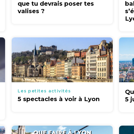
que tu devrais poser tes
ba
valises ?
s’
Ly
Les petites activités
Qu
5 spectacles à voir à Lyon
5 j