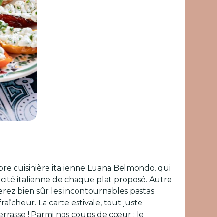
lèbre cuisinière italienne Luana Belmondo, qui
ticité italienne de chaque plat proposé. Autre
verez bien sûr les incontournables pastas,
aîcheur. La carte estivale, tout juste
rrasse ! Parmi nos coups de cœur : le