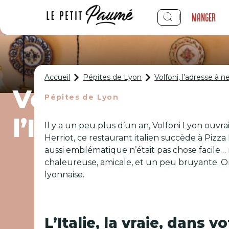
Manger
Accueil
Pépites de Lyon
Volfoni, l’adresse à n
Volfoni, l’adres
Pépites de Lyon
l’Italie tout l’été 
Il y a un peu plus d’un an, Volfoni Lyon ouvr
Herriot, ce restaurant italien succède à Pizz
aussi emblématique n’était pas chose facile… m
chaleureuse, amicale, et un peu bruyante. On 
lyonnaise.
L’Italie, la vraie, dans v