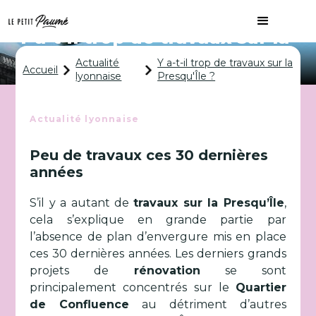
Y a-t-il trop de travaux sur la
Presqu'Île ?
Actualité
Y a-t-il trop de travaux sur la
Accueil
lyonnaise
Presqu'Île ?
Actualité lyonnaise
Peu de travaux ces 30 dernières
années
S’il y a autant de
travaux sur la Presqu’Île
,
cela s’explique en grande partie par
l’absence de plan d’envergure mis en place
ces 30 dernières années. Les derniers grands
projets de
rénovation
se sont
principalement concentrés sur le
Quartier
de Confluence
au détriment d’autres