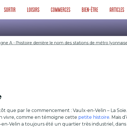
Sortir
Loisirs
Commerces
Bien-être
Articles
ne A - l'histoire derrière le nom des stations de métro lyonnais
igne A - l'histoir
s de métro lyonna
e
 que par le commencement : Vaulx-en-Velin – La Soie. Alo
bon vivre, comme en témoigne cette
petite histoire
. Mais 
x-en-Velin a toujours été un quartier très industriel, dan