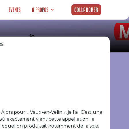
Events
À propos
Collaborer
es
e derrière le
ises
rs pour « Vaux-en-Velin », je l’ai. C’est une
d’où exactement vient cette appellation, la
s lequel on produisait notamment de la soie.