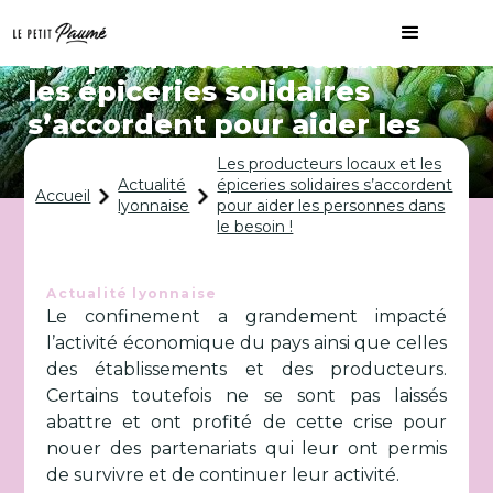
Les producteurs locaux et
les épiceries solidaires
s’accordent pour aider les
personnes dans le besoin !
Les producteurs locaux et les
Actualité
épiceries solidaires s’accordent
Accueil
lyonnaise
pour aider les personnes dans
le besoin !
Actualité lyonnaise
Le confinement a grandement impacté
l’activité économique du pays ainsi que celles
des établissements et des producteurs.
Certains toutefois ne se sont pas laissés
abattre et ont profité de cette crise pour
nouer des partenariats qui leur ont permis
de survivre et de continuer leur activité.