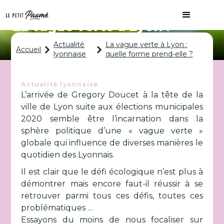
La vague verte à Lyon :
quelle forme prend-elle ?
Actualité
La vague verte à Lyon :
Accueil
lyonnaise
quelle forme prend-elle ?
Actualité lyonnaise
L’arrivée de Gregory Doucet à la tête de la
ville de Lyon suite aux élections municipales
2020 semble être l’incarnation dans la
sphère politique d’une « vague verte »
globale qui influence de diverses manières le
quotidien des Lyonnais.
Il est clair que le défi écologique n’est plus à
démontrer mais encore faut-il réussir à se
retrouver parmi tous ces défis, toutes ces
problématiques …
Essayons du moins de nous focaliser sur