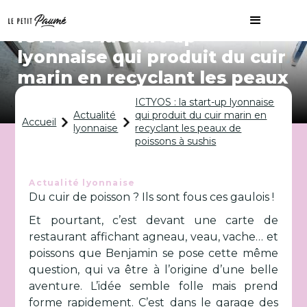
ICTYOS : la start-up
lyonnaise qui produit du cuir
marin en recyclant les peaux
de poissons à sushis
ICTYOS : la start-up lyonnaise
Actualité
qui produit du cuir marin en
Accueil
lyonnaise
recyclant les peaux de
poissons à sushis
Actualité lyonnaise
Du cuir de poisson ? Ils sont fous ces gaulois !
Et pourtant, c’est devant une carte de
restaurant affichant agneau, veau, vache… et
poissons que Benjamin se pose cette même
question, qui va être à l’origine d’une belle
aventure. L’idée semble folle mais prend
forme rapidement. C’est dans le garage des