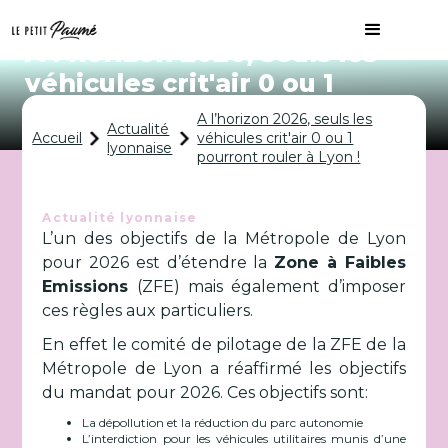
A l’horizon 2026, seuls les
véhicules crit'air 0 ou 1
pourront rouler à Lyon !
A l’horizon 2026, seuls les
Actualité
Accueil
véhicules crit'air 0 ou 1
lyonnaise
pourront rouler à Lyon !
Actualité lyonnaise
L’un des objectifs de la Métropole de Lyon
pour 2026 est d’étendre la
Zone à Faibles
Emissions
(ZFE) mais également d’imposer
ces règles aux particuliers.
En effet le comité de pilotage de la ZFE de la
Métropole de Lyon a réaffirmé les objectifs
du mandat pour 2026. Ces objectifs sont:
La dépollution et la réduction du parc autonomie
L’interdiction pour les véhicules utilitaires munis d’une