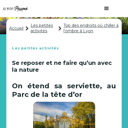
Top des endroits où chiller à
l’ombre à Lyon
Les petites
Top des endroits où chiller à
Accueil
activités
l’ombre à Lyon
Les petites activités
Se reposer et ne faire qu’un avec
la nature
On étend sa serviette, au
Parc de la tête d’or