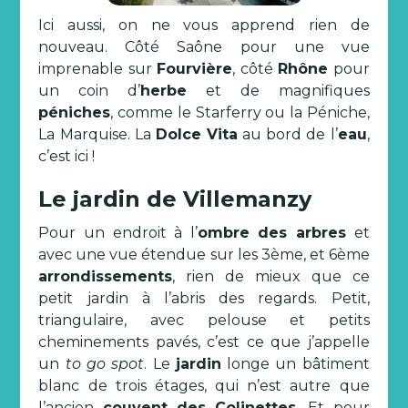
Ici aussi, on ne vous apprend rien de
nouveau. Côté Saône pour une vue
imprenable sur
Fourvière
, côté
Rhône
pour
un coin d’
herbe
et de magnifiques
péniches
, comme le Starferry ou la Péniche,
La Marquise. La
Dolce Vita
au bord de l’
eau
,
c’est ici !
Le jardin de Villemanzy
Pour un endroit à l’
ombre des arbres
et
avec une vue étendue sur les 3ème, et 6ème
arrondissements
, rien de mieux que ce
petit jardin à l’abris des regards. Petit,
triangulaire, avec pelouse et petits
cheminements pavés, c’est ce que j’appelle
un
to go spot
. Le
jardin
longe un bâtiment
blanc de trois étages, qui n’est autre que
l’ancien
couvent
des
Colinettes
. Et pour