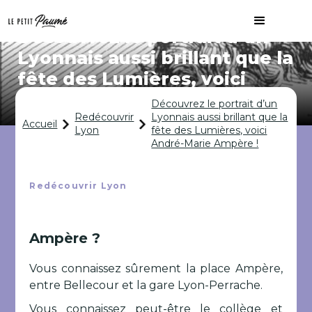
Découvrez le portrait d’un
Lyonnais aussi brillant que la
fête des Lumières, voici
André-Marie Ampère !
Découvrez le portrait d’un
Redécouvrir
Lyonnais aussi brillant que la
Accueil
Lyon
fête des Lumières, voici
André-Marie Ampère !
Redécouvrir Lyon
Ampère ?
Vous connaissez sûrement la place Ampère,
entre Bellecour et la gare Lyon-Perrache.
Vous connaissez peut-être le collège et