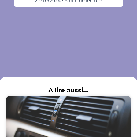
27/10/2024
•
5 min de lecture
A lire aussi...