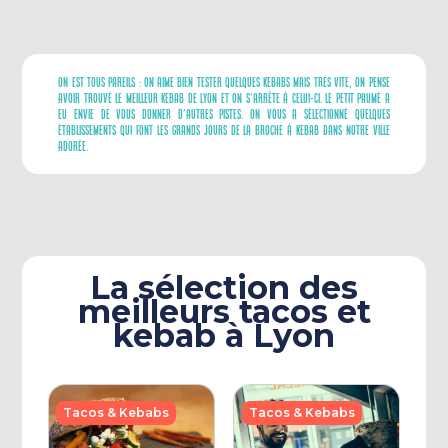
On Est Tous Pareils : On Aime Bien Tester Quelques Kebabs Mais Très Vite, On Pense
Avoir Trouvé Le Meilleur Kebab De Lyon Et On S’arrête À Celui-Ci. Le Petit Paumé A
Eu Envie De Vous Donner D’autres Pistes. On Vous A Sélectionné Quelques
Établissements Qui Font Les Grands Jours De La Broche À Kebab Dans Notre Ville
Adorée.
La sélection des
meilleurs tacos et
kebab à Lyon
Tacos & Kebabs
Tacos & Kebabs