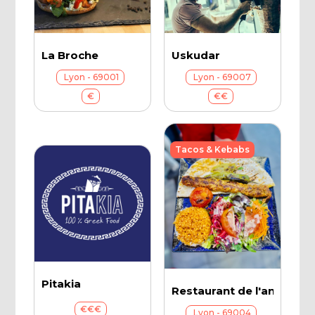
La Broche
Uskudar
Lyon - 69001
Lyon - 69007
€
€€
Tacos & Kebabs
Pitakia
Restaurant de l'angle
€€€
Lyon - 69004