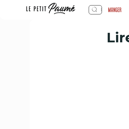
Manger
Lir