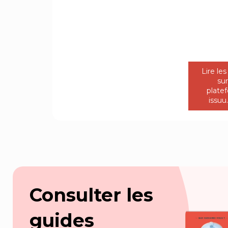
Lire les
sur
plate
issu
Consulter les
guides