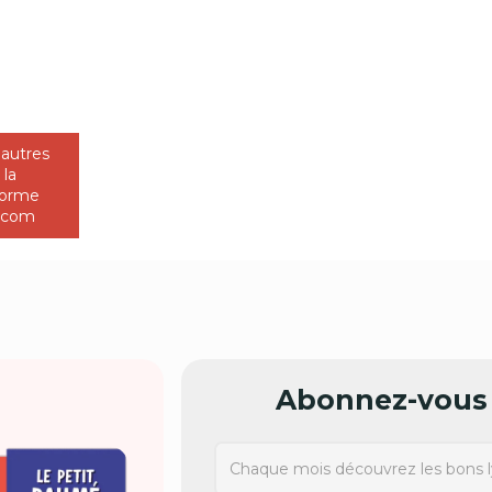
 autres
 la
forme
u.com
Abonnez-vous 