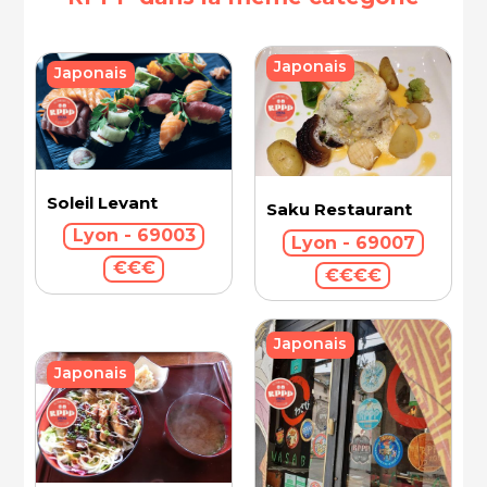
Japonais
Japonais
Soleil Levant
Saku Restaurant
Lyon - 69003
Lyon - 69007
€€€
€€€€
Japonais
Japonais