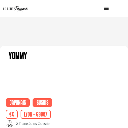
Yommy
Japonais
Sushis
€€
Lyon - 69007
2 Place Jules Guesde