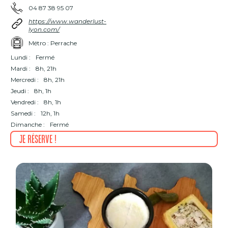
04 87 38 95 07
https://www.wanderlust-
lyon.com/
Métro : Perrache
Lundi :
Fermé
Mardi :
8h, 21h
Mercredi :
8h, 21h
Jeudi :
8h, 1h
Vendredi :
8h, 1h
Samedi :
12h, 1h
Dimanche :
Fermé
Je réserve !