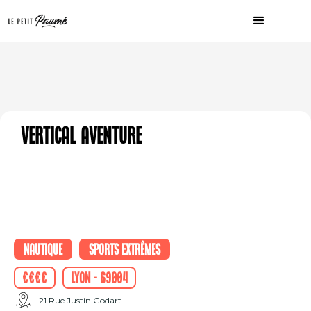
Vertical Aventure
Nautique
Sports extrêmes
€€€€
Lyon - 69004
21 Rue Justin Godart