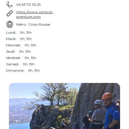
06 63 70 36 25
https://www.vertical-
aventure.com
Métro : Croix-Rousse
Lundi :
9h, 19h
Mardi :
9h, 19h
Mercredi :
9h, 19h
Jeudi :
9h, 19h
Vendredi :
9h, 19h
Samedi :
9h, 19h
Dimanche :
9h, 19h