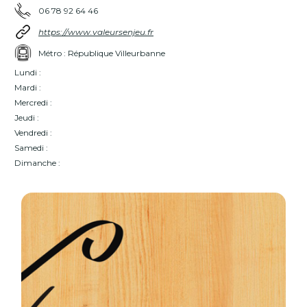
06 78 92 64 46
https://www.valeursenjeu.fr
Métro : République Villeurbanne
Lundi :
Mardi :
Mercredi :
Jeudi :
Vendredi :
Samedi :
Dimanche :