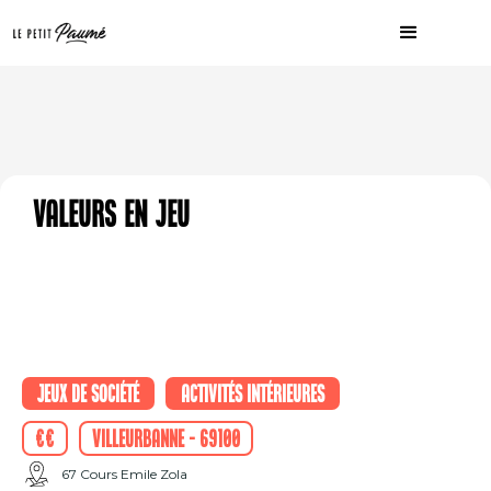
Valeurs en Jeu
Jeux de société
Activités intérieures
€€
Villeurbanne - 69100
67 Cours Emile Zola