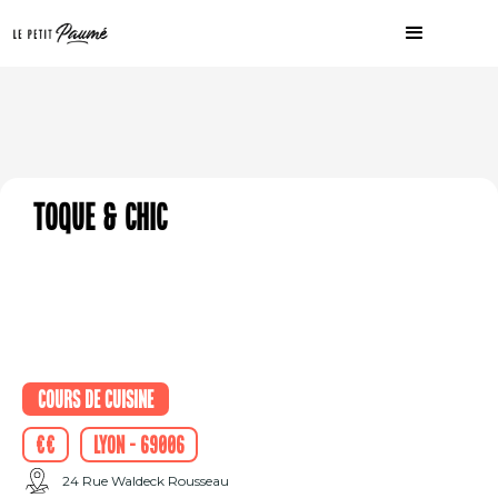
Toque & Chic
Cours de cuisine
€€
Lyon - 69006
24 Rue Waldeck Rousseau