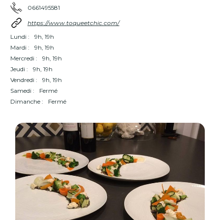
0661495581
https://www.toqueetchic.com/
Lundi :
9h, 19h
Mardi :
9h, 19h
Mercredi :
9h, 19h
Jeudi :
9h, 19h
Vendredi :
9h, 19h
Samedi :
Fermé
Dimanche :
Fermé