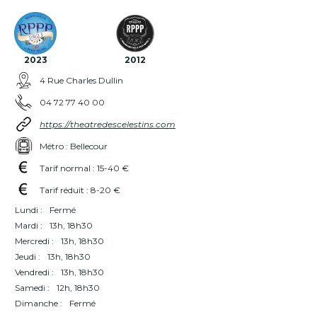
2023
2012
4 Rue Charles Dullin
04 72 77 40 00
https://theatredescelestins.com
Métro : Bellecour
Tarif normal : 15-40 €
Tarif réduit : 8-20 €
Lundi :
Fermé
Mardi :
13h, 18h30
Mercredi :
13h, 18h30
Jeudi :
13h, 18h30
Vendredi :
13h, 18h30
Samedi :
12h, 18h30
Dimanche :
Fermé