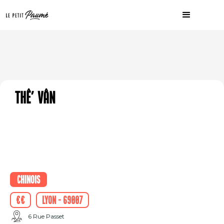
Thê' Vân
Chinois
€€
Lyon - 69007
6 Rue Passet