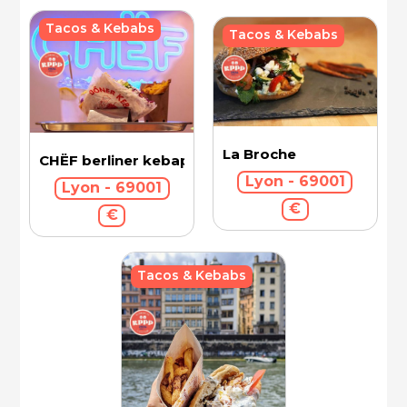
Tacos & Kebabs
Tacos & Kebabs
La Broche
CHËF berliner kebap
Lyon - 69001
Lyon - 69001
€
€
Tacos & Kebabs