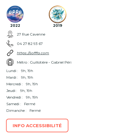
2022
2019
27 Rue Cavenne
04 27 82 93 67
https://sofffa.com
Métro : Guillotière - Gabriel Péri
Lundi :
9h, 19h
Mardi :
9h, 19h
Mercredi :
9h, 19h
Jeudi :
9h, 19h
Vendredi :
9h, 19h
Samedi :
Fermé
Dimanche :
Fermé
INFO ACCESSIBILITÉ