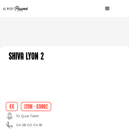
Shiva Lyon 2
€€
Lyon - 69002
10 Quai Tilsitt
04 28 00 04 18