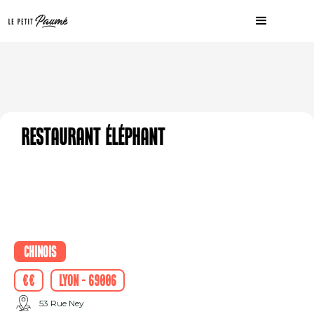
Restaurant Éléphant
Chinois
€€
Lyon - 69006
53 Rue Ney