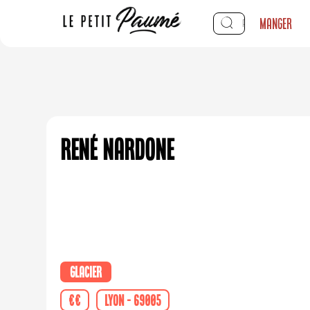
Manger
René Nardone
Glacier
€€
Lyon - 69005