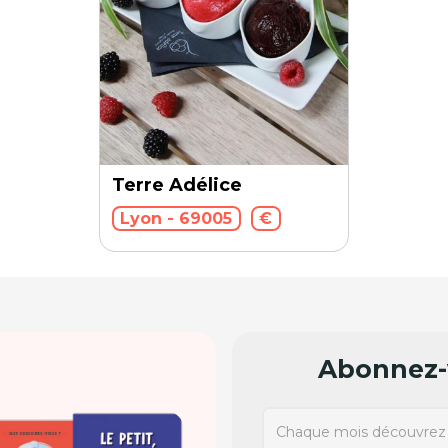
Terre Adélice
Lyon - 69005
€
Abonnez-v