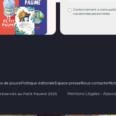
Conformément à notre politiq
vos données personnelles.
ps de pouce
Politique éditoriale
Espace presse
Nous contacter
Not
Mentions Légales - Associa
 réservés au Petit Paumé 2025