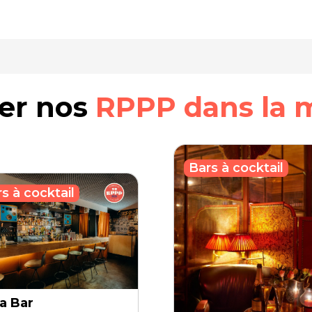
rer nos
RPPP dans la 
Bars à cocktail
s à cocktail
a Bar