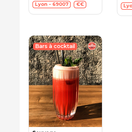
Lyon - 69007
€€
Lyo
Bars à cocktail