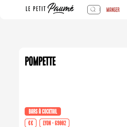
Manger
Pompette
Bars à cocktail
€€
Lyon - 69002