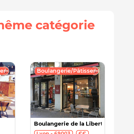
même catégorie
erie
Boulangerie/Pâtisserie
Boulangerie de la Liberté
Lyon - 69003
€€