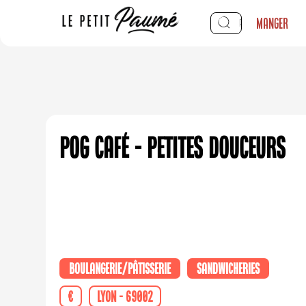
Manger
POG Café - Petites douceurs
Boulangerie/Pâtisserie
Sandwicheries
€
Lyon - 69002