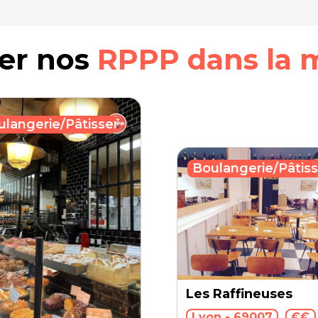
rer nos
RPPP dans la 
ulangerie/Pâtisserie
Boulangerie/Pâtiss
Les Raffineuses
Lyon - 69007
€€