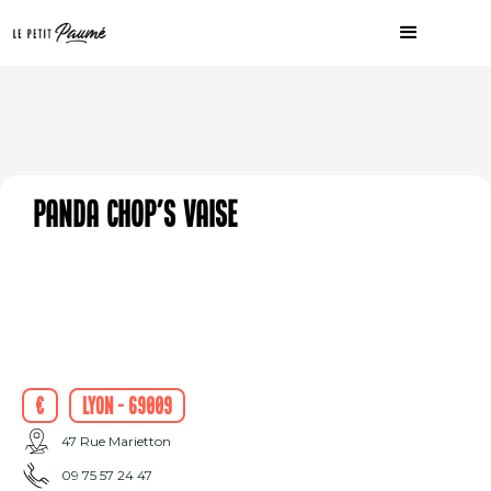
Panda Chop's Vaise
€
Lyon - 69009
47 Rue Marietton
09 75 57 24 47