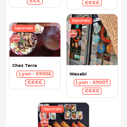
€€€
€€€€
Japonais
Japonais
Chez Terra
Wasabi
Lyon - 69006
Lyon - 69007
€€€€
€€€€
Japonais