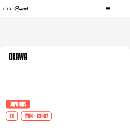
Okawa
Japonais
€€
Lyon - 69002