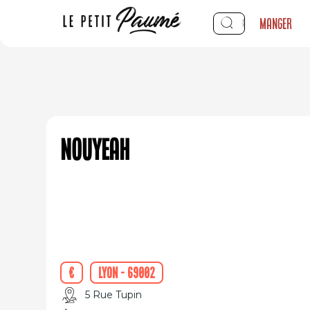
Manger
Nouyeah
€
Lyon - 69002
5 Rue Tupin