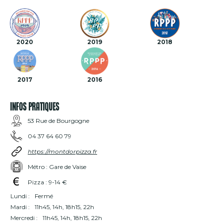
2020
2019
2018
2017
2016
INFOS PRATIQUES
53 Rue de Bourgogne
04 37 64 60 79
https://montdorpizza.fr
Métro : Gare de Vaise
Pizza : 9-14 €
Lundi :
Fermé
Mardi :
11h45, 14h, 18h15, 22h
Mercredi :
11h45, 14h, 18h15, 22h