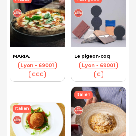
MARIA.
Le pigeon-coq
Lyon - 69001
Lyon - 69001
€€€
€
Italien
Italien