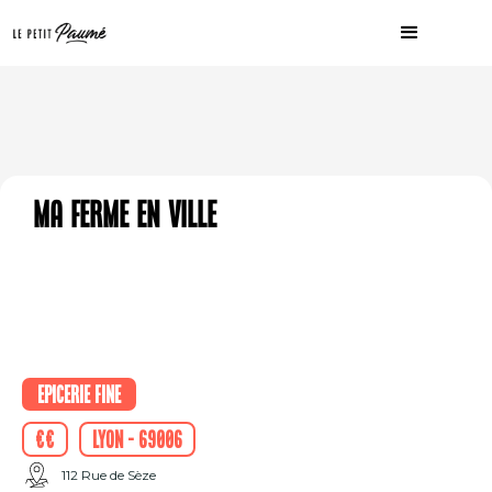
Ma Ferme en ville
Epicerie fine
€€
Lyon - 69006
112 Rue de Sèze