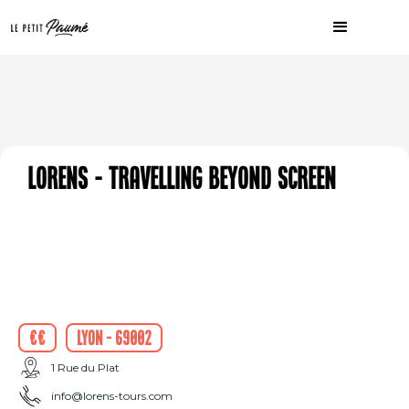
Lorens - Travelling Beyond Screen
€€
Lyon - 69002
1 Rue du Plat
info@lorens-tours.com