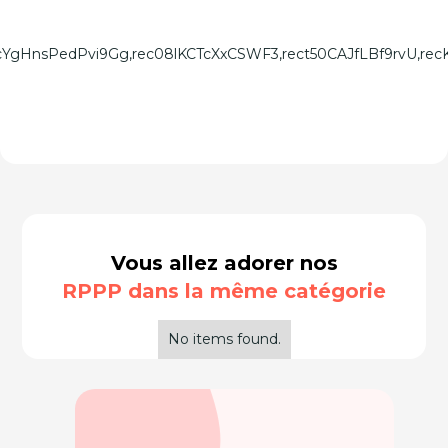
,recYgHnsPedPvi9Gg,rec08lKCTcXxCSWF3,rect50CAJfLBf9rvU
Vous allez adorer nos
RPPP dans la même catégorie
No items found.