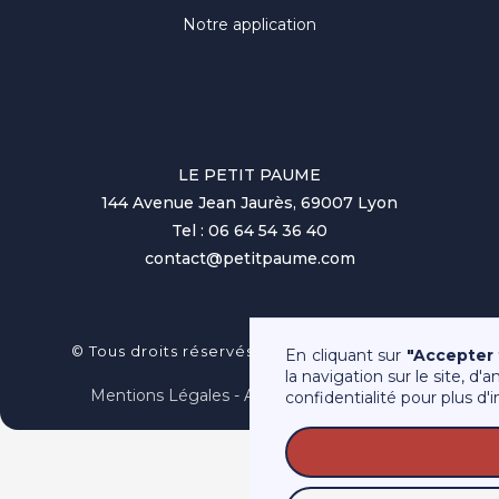
Notre application
LE PETIT PAUME
144 Avenue Jean Jaurès, 69007 Lyon
Tel : 06 64 54 36 40
contact@petitpaume.com
No items found.
© Tous droits réservés au Petit Paumé 2025
En cliquant sur
"Accepter 
la navigation sur le site, d'
Mentions Légales - Association Loi 1901
confidentialité pour plus d'