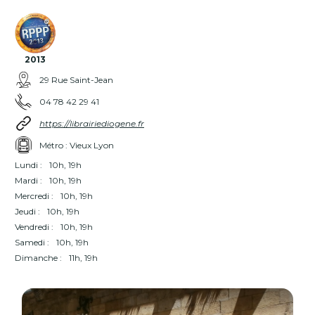
2013
29 Rue Saint-Jean
04 78 42 29 41
https://librairiediogene.fr
Métro : Vieux Lyon
Lundi :
10h, 19h
Mardi :
10h, 19h
Mercredi :
10h, 19h
Jeudi :
10h, 19h
Vendredi :
10h, 19h
Samedi :
10h, 19h
Dimanche :
11h, 19h