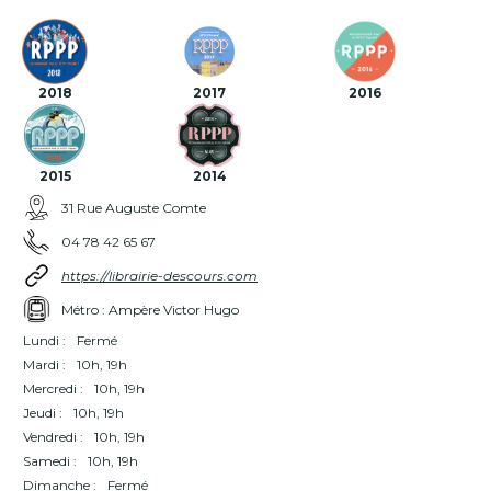
2018
2017
2016
2015
2014
31 Rue Auguste Comte
04 78 42 65 67
https://librairie-descours.com
Métro : Ampère Victor Hugo
Lundi :
Fermé
Mardi :
10h, 19h
Mercredi :
10h, 19h
Jeudi :
10h, 19h
Vendredi :
10h, 19h
Samedi :
10h, 19h
Dimanche :
Fermé