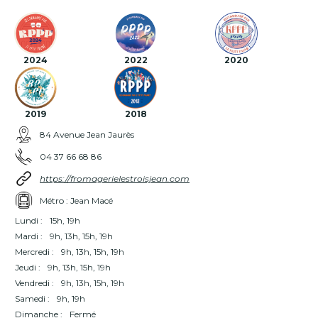
2024
2022
2020
2019
2018
84 Avenue Jean Jaurès
04 37 66 68 86
https://fromagerielestroisjean.com
Métro : Jean Macé
Lundi :
15h, 19h
Mardi :
9h, 13h, 15h, 19h
Mercredi :
9h, 13h, 15h, 19h
Jeudi :
9h, 13h, 15h, 19h
Vendredi :
9h, 13h, 15h, 19h
Samedi :
9h, 19h
Dimanche :
Fermé