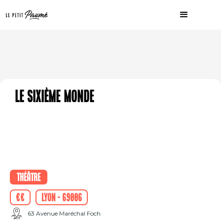
Le Sixième Monde
Théâtre
€€
Lyon - 69006
63 Avenue Maréchal Foch