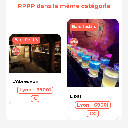
RPPP dans la même catégorie
Bars festifs
Bars festifs
L'Abreuvoir
Lyon - 69001
L bar
€
Lyon - 69001
€€