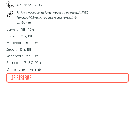
04 78 79 17 58
https://www.privateaser.com/lieu/43601-
le-quai-19-ex-mouss-tache-saint-
antoine
Lundi :
15h, 19h
Mardi :
8h, 19h
Mercredi :
8h, 19h
Jeudi :
8h, 19h
Vendredi :
8h, 19h
Samedi :
7h30, 19h
Dimanche :
Fermé
Je réserve !