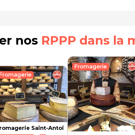
rer nos
RPPP dans la 
Fromagerie
Fromagerie
romagerie Saint-Antoine