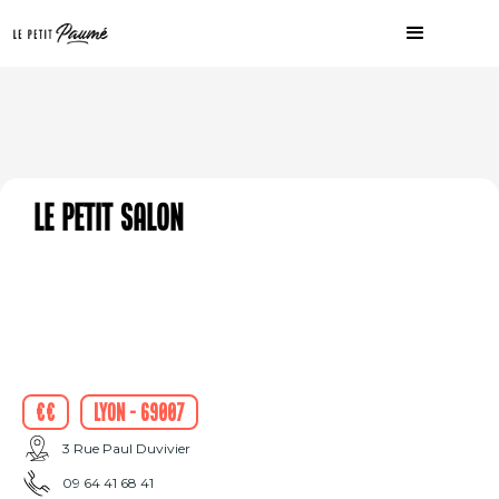
Le Petit Salon
€€
Lyon - 69007
3 Rue Paul Duvivier
09 64 41 68 41