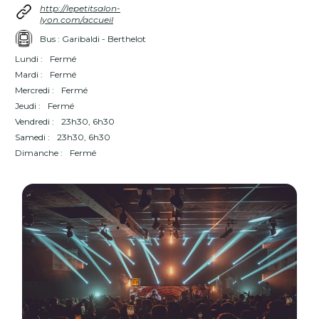
http://lepetitsalon-
lyon.com/accueil
Bus : Garibaldi - Berthelot
Lundi :
Fermé
Mardi :
Fermé
Mercredi :
Fermé
Jeudi :
Fermé
Vendredi :
23h30, 6h30
Samedi :
23h30, 6h30
Dimanche :
Fermé