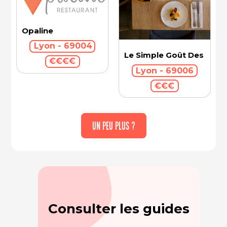
Opaline
Lyon - 69004
Le Simple Goût Des Cho
€€€€
Lyon - 69006
€€€
UN PEU PLUS ?
Consulter les guides