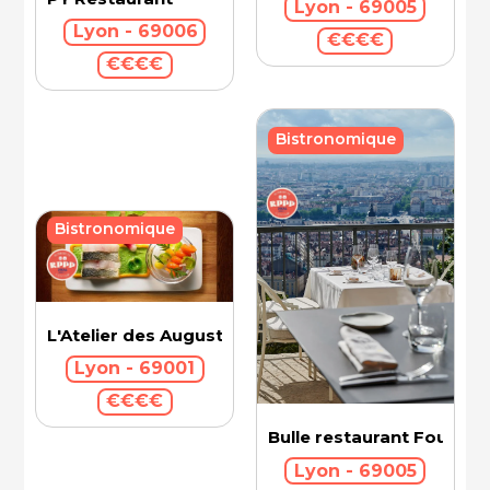
Lyon - 69005
Lyon - 69006
€€€€
€€€€
Bistronomique
Bistronomique
L'Atelier des Augustins
Lyon - 69001
€€€€
Bulle restaurant Fourvièr
Lyon - 69005