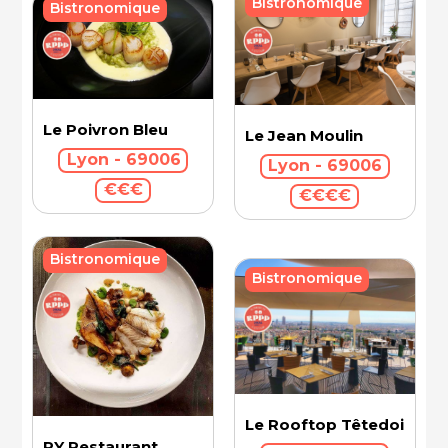
Bistronomique
Bistronomique
Le Poivron Bleu
Le Jean Moulin
Lyon - 69006
Lyon - 69006
€€€
€€€€
Bistronomique
Bistronomique
Le Rooftop Têtedoie
PY Restaurant