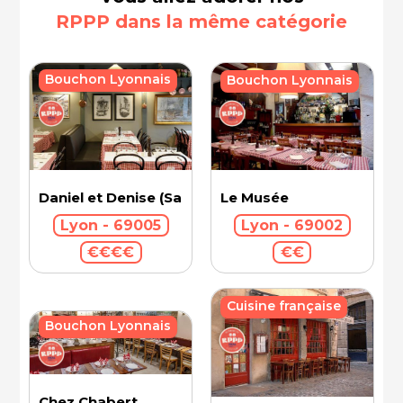
RPPP dans la même catégorie
Bouchon Lyonnais
Bouchon Lyonnais
Le Musée
Daniel et Denise (Saint-Jean)
Lyon - 69002
Lyon - 69005
€€
€€€€
Cuisine française
Bouchon Lyonnais
Chez Chabert