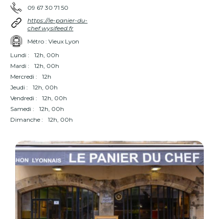
09 67 30 71 50
https://le-panier-du-
chef.wysifeed.fr
Métro : Vieux Lyon
Lundi :
12h, 00h
Mardi :
12h, 00h
Mercredi :
12h
Jeudi :
12h, 00h
Vendredi :
12h, 00h
Samedi :
12h, 00h
Dimanche :
12h, 00h