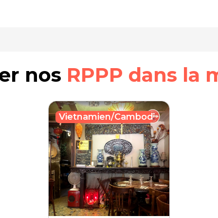
rer nos
RPPP dans la 
Vietnamien/Cambodgien