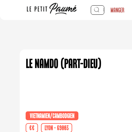
Manger
Le Namdo (Part-Dieu)
Vietnamien/Cambodgien
€€
Lyon - 69003