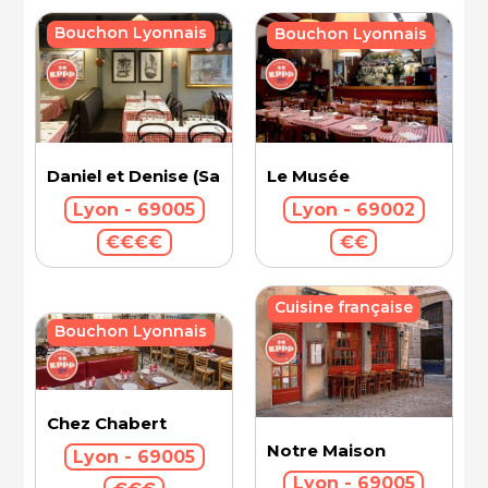
Bouchon Lyonnais
Bouchon Lyonnais
Le Musée
Daniel et Denise (Saint-Jean)
Lyon - 69002
Lyon - 69005
€€
€€€€
Cuisine française
Bouchon Lyonnais
Chez Chabert
Notre Maison
Lyon - 69005
Lyon - 69005