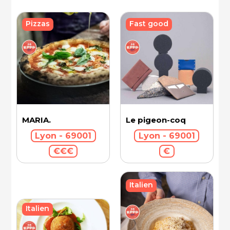
Fast good
Pizzas
MARIA.
Le pigeon-coq
Lyon - 69001
Lyon - 69001
€€€
€
Italien
Italien