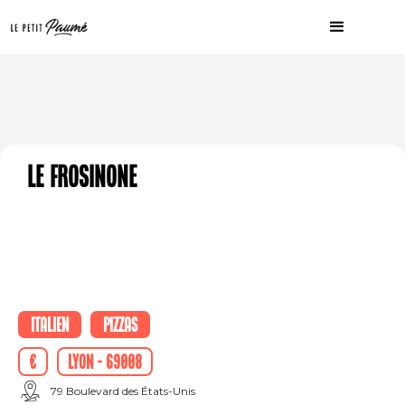
Le Frosinone
Italien
Pizzas
€
Lyon - 69008
79 Boulevard des États-Unis