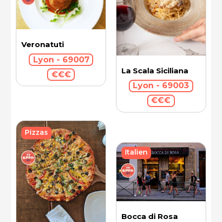
Veronatuti
Lyon - 69007
La Scala Siciliana
€€€
Lyon - 69003
€€€
Pizzas
Italien
Bocca di Rosa