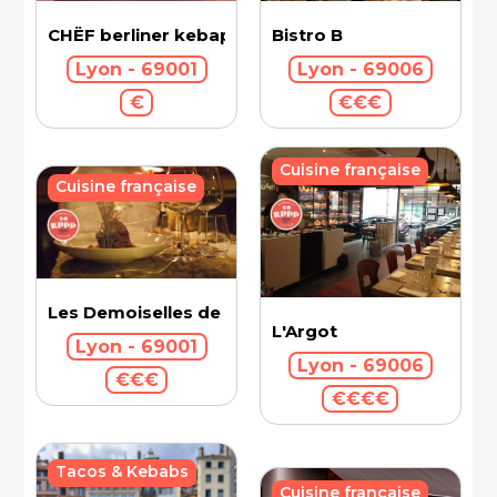
CHËF berliner kebap
Bistro B
Lyon - 69001
Lyon - 69006
€
€€€
Cuisine française
Cuisine française
Les Demoiselles de Rochefort
L'Argot
Lyon - 69001
Lyon - 69006
€€€
€€€€
Tacos & Kebabs
Cuisine française