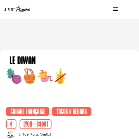
Le Diwan
Cuisine française
Tacos & Kebabs
€
Lyon - 69001
15 Rue Puits Gaillot