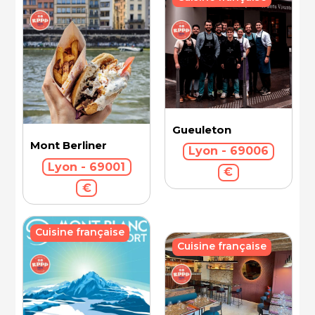
Gueuleton
Mont Berliner
Lyon - 69006
Lyon - 69001
€
€
Cuisine française
Cuisine française