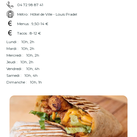
04 72 98 87 41
Métro : Hôtel de Ville - Louis Pradel
Menus : 9,50-14 €
Tacos : 8-12 €
Lundi :
10h, 2h
Mardi :
10h, 2h
Mercredi :
10h, 2h
Jeudi :
10h, 2h
Vendredi :
10h, 4h
Samedi :
10h, 4h
Dimanche :
10h, 1h