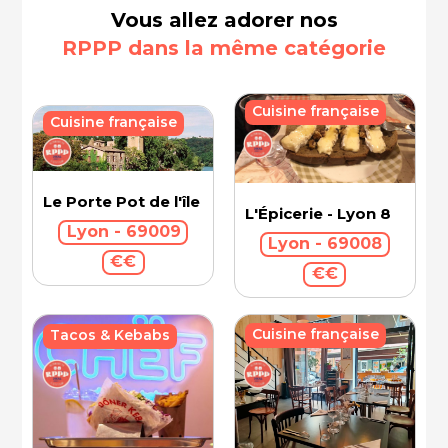
Vous allez adorer nos
RPPP dans la même catégorie
Cuisine française
Cuisine française
Le Porte Pot de l'île Barbe
L'Épicerie - Lyon 8
Lyon - 69009
Lyon - 69008
€€
€€
Cuisine française
Tacos & Kebabs