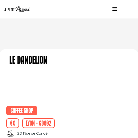
Le Dandelion
Coffee shop
€€
Lyon - 69002
20 Rue de Condé