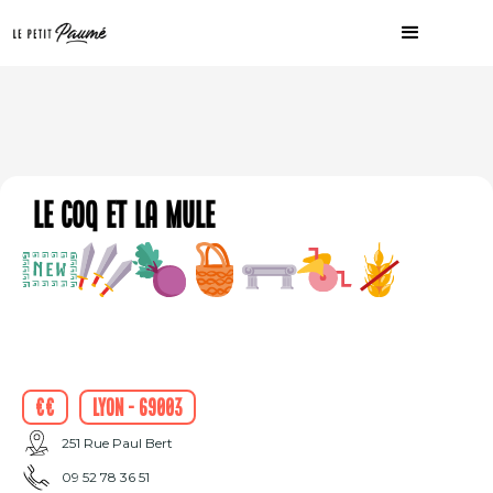
Le Coq et la Mule
€€
Lyon - 69003
251 Rue Paul Bert
09 52 78 36 51