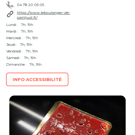
04 78 20 05 05
https://www.leboulanger-de-
saintjust.fr/
Lundi :
7h, 19h
Mardi :
7h, 19h
Mercredi :
7h, 19h
Jeudi :
7h, 19h
Vendredi :
7h, 19h
Samedi :
7h, 19h
Dimanche :
7h, 19h
INFO ACCESSIBILITÉ